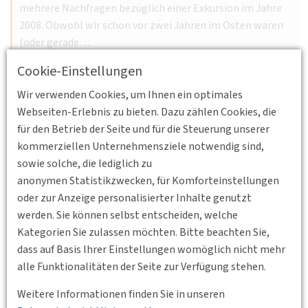
mehrere Nachfragen bezüglich einer Exkursion im Jahre
2008. Obwohl wir schon vor zwei Jahren im Osten waren
(oder gerade…
Weiterlesen
Cookie-Einstellungen
Wir verwenden Cookies, um Ihnen ein optimales
Webseiten-Erlebnis zu bieten. Dazu zählen Cookies, die
für den Betrieb der Seite und für die Steuerung unserer
01.06.2008 00:00 - 00:00
kommerziellen Unternehmensziele notwendig sind,
Lauterecke - Staudernheim
sowie solche, die lediglich zu
Junges Forum: Draisinenfahrt Nahetal
anonymen Statistikzwecken, für Komforteinstellungen
Sonntag 01. Juni 2008
oder zur Anzeige personalisierter Inhalte genutzt
Sonntag 01. Juni 2008
werden. Sie können selbst entscheiden, welche
Kategorien Sie zulassen möchten. Bitte beachten Sie,
Nach Anreise mit dem RegionalExpress ab Frankfurt bzw.
dass auf Basis Ihrer Einstellungen womöglich nicht mehr
Mainz über die Nahestrecke bis Bad Sobernheim bringt
alle Funktionalitäten der Seite zur Verfügung stehen.
uns der Bus zum Startpunkt derDraisinenstrecke…
Weitere Informationen finden Sie in unseren
Weiterlesen