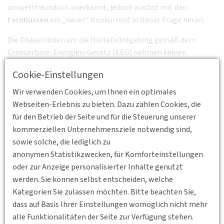
umweltfreundlich anerkannt, jedoch wächst mit den
Fernbussen
ein „neuer“ Konkurrent in dieser Frage heran.
Die Diskussionen um die Härtefallregelung gemäß dem
Erneuerbare-Energien-Gesetz (EEG) nehmen keinen
Abbruch; die EU sieht
Cookie-Einstellungen
diese „Befreiung“ von der EEG-Umlage als
wettbewerbsverzerrend an. Die DB Fernverkehr AG gilt mit
Wir verwenden Cookies, um Ihnen ein optimales
jährlich ca. 2,5 Terawatt als einer der größten
Webseiten-Erlebnis zu bieten. Dazu zählen Cookies, die
Stromverbraucher in Deutschland. Nicht zuletzt hierdurch
für den Betrieb der Seite und für die Steuerung unserer
wird die ökologische stetig mehr auch zur ökonomischen
kommerziellen Unternehmensziele notwendig sind,
Herausforderung im Fernverkehr, generell in der
sowie solche, die lediglich zu
Mobilitätsbranche sowie für deren Nutzer.
anonymen Statistikzwecken, für Komforteinstellungen
oder zur Anzeige personalisierter Inhalte genutzt
Zentrale Fragen des Diskurses
sind:
werden. Sie können selbst entscheiden, welche
Kategorien Sie zulassen möchten. Bitte beachten Sie,
Wie effizient setzt die DB Fernverkehr AG ihren Bahnstrom
ein?
dass auf Basis Ihrer Einstellungen womöglich nicht mehr
Was wird aktuell unternommen, um noch
alle Funktionalitäten der Seite zur Verfügung stehen.