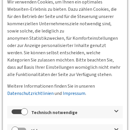
Wir verwenden Cookies, um Ihnen ein optimales
Webseiten-Erlebnis zu bieten. Dazu zählen Cookies, die
für den Betrieb der Seite und für die Steuerung unserer
Wir freuen uns sehr, Projektleiterin Dr. Katja Maaser, DB
kommerziellen Unternehmensziele notwendig sind,
Station & Service AG, als Referentin zum Thema Umbau- und
sowie solche, die lediglich zu
Sanierungsmaßnahmen am Frankfurter Hauptbahnhof
anonymen Statistikzwecken, für Komforteinstellungen
begrüßen zu dürfen. Im Anschluss an ihre Präsentation
oder zur Anzeige personalisierter Inhalte genutzt
bietet sich noch Gelegenheit für den persönlichen Austausch.
werden. Sie können selbst entscheiden, welche
Die Teilnehmerzahl ist auf 20 Personen begrenzt, weshalb
Kategorien Sie zulassen möchten. Bitte beachten Sie,
wir bei verbindlichem Teilnahme-wunsch um eine
dass auf Basis Ihrer Einstellungen womöglich nicht mehr
Rückantwort bis zum Freitag, den 14. April 2023, an
alle Funktionalitäten der Seite zur Verfügung stehen.
dvwg(at)oepnv-marketing.de
bitten.
Weitere Informationen finden Sie in unseren
Standort
Datenschutzrichtlinien
und
Impressum
.
Technisch notwendige