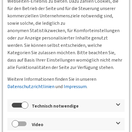
Fragen müssen schriftlich gestellt werden:
BV Württemberg
Webseiten-Erlebnis zu bieten. Dazu zählen Cookies, die
DVWG - YouTube
für den Betrieb der Seite und für die Steuerung unserer
kommerziellen Unternehmensziele notwendig sind,
Wer an dem Tag in Stuttgart ist, kann auch in Präsenz
sowie solche, die lediglich zu
teilnehmen: Verband Region Stuttgart, Kronenstraße 25,
anonymen Statistikzwecken, für Komforteinstellungen
70174 Stuttgart
oder zur Anzeige personalisierter Inhalte genutzt
In dem Fall wird um eine vorherige Anmeldung
werden. Sie können selbst entscheiden, welche
gebeten:
Perspektiven zur zukünftigen Entwicklung des
Kategorien Sie zulassen möchten. Bitte beachten Sie,
Flugverkehrs
dass auf Basis Ihrer Einstellungen womöglich nicht mehr
alle Funktionalitäten der Seite zur Verfügung stehen.
BV:
Veranstaltungskalender - BV Württemberg
bzw.
BV
Württemberg DVWG - YouTube
Weitere Informationen finden Sie in unseren
Datenschutzrichtlinien
und
Impressum
.
Zurück
Technisch notwendige
Veranstaltungen der Bundesgeschäftsstelle,
der BVs und des Jungen Forums
Video
Perspektiven zur zukünftigen