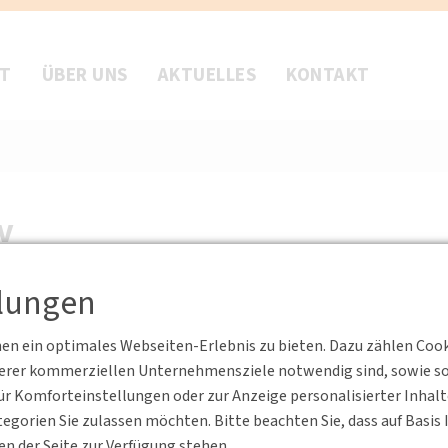
FT
ÜBER UNS
AKTUELLES
KONTAKT
v
llungen
am Main · Börsenplatz 4 ·
inMain
n ein optimales Webseiten-Erlebnis zu bieten. Dazu zählen Cookie
serer kommerziellen Unternehmensziele notwendig sind, sowie solc
chaft, Energie, Verkehr, Wohnen und ländlichen Raum
r Komforteinstellungen oder zur Anzeige personalisierter Inhal
egorien Sie zulassen möchten. Bitte beachten Sie, dass auf Basi
en der Seite zur Verfügung stehen.