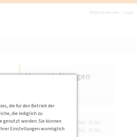
Mitglied werden
Login
Veranstaltungen
Veranstaltungskalender
Archiv
s, die für den Betrieb der
he, die lediglich zu
te genutzt werden. Sie können
2026
2025
2024
2023
2017
s Ihrer Einstellungen womöglich
2016
2014
2013
2012
2011