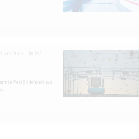
rt am Main
BV
annte Persönlichkeit aus
en.