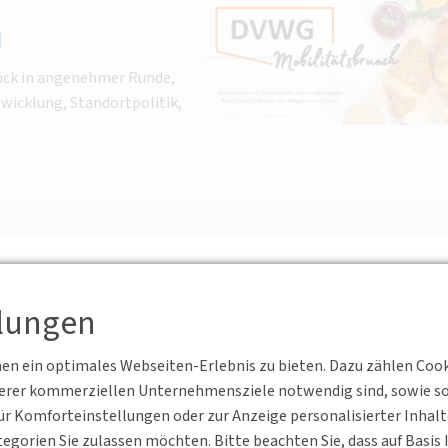
H
ück in angenehmer Runde,
wicklung, Standortpolitik,
e 7, 60549 Frankfurt
llungen
 eine
n ein optimales Webseiten-Erlebnis zu bieten. Dazu zählen Cookie
serer kommerziellen Unternehmensziele notwendig sind, sowie solc
der Mobilitätswende und
r Komforteinstellungen oder zur Anzeige personalisierter Inhal
und Lebensqualität. Doch
egorien Sie zulassen möchten. Bitte beachten Sie, dass auf Basi