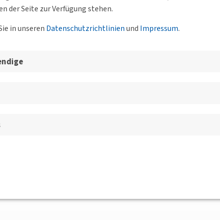
en der Seite zur Verfügung stehen.
Sie in unseren
Datenschutzrichtlinien
und
Impressum
.
endige
e 7, 60549 Frankfurt
s
ain findet am 24.06.2025
60549 Frankfurt am Main