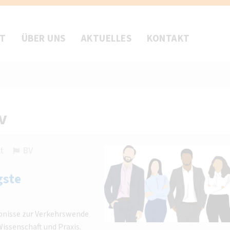
FT
ÜBER UNS
AKTUELLES
KONTAKT
v
t
BV
gste
bnisse zur Verkehrswende
issenschaft und Praxis.