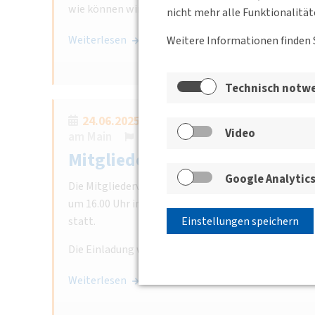
wie können wir den Radverkehr…
nicht mehr alle Funktionalität
Weiterlesen
Weitere Informationen finden 
Technisch notw
24.06.2025 16:00
Bessie-Coleman-Straß
Video
am Main
BV FrankfurtRheinMain
Mitgliederversammlung
Google Analytic
Die Mitgliederversammlung der BV FrankfurtRheinM
um 16.00 Uhr im HOLM, Bessie-Coleman-Straße 7, 
Einstellungen speichern
statt.
Die Einladung wird an die…
Weiterlesen