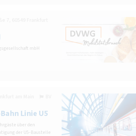
e 7, 60549 Frankfurt
H
gsgesellschaft mbH
ankfurt am Main
BV
-Bahn Linie U5
ahrgäste über den
htigung der U5-Baustelle